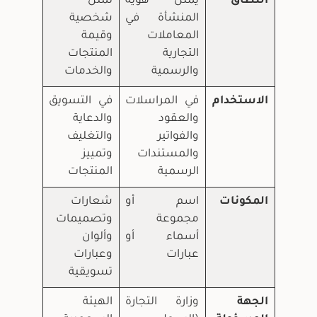
النطاق
يمثل هوية
تمثل
المنشأة في
شخصية
المعاملات
وقيمة
التجارية
المنتجات
والرسمية
والخدمات
الاستخدام
في المراسلات
في التسويق
والعقود
والدعاية
والفواتير
والتغليف
والمستندات
وتمييز
الرسمية
المنتجات
المكونات
اسم أو
شعارات
مجموعة
وتصميمات
أسماء أو
وألوان
عبارات
وعبارات
تسويقية
الجهة
وزارة التجارة
الهيئة