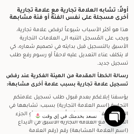
أولاً: تشابه العلامة تجارية مع علامة تجارية
أخرى مسجلة على نفس الفئة أو فئة مشابهة
هذا هو أكثر الأسباب شيوعاً لرفض علامة تجارية،
ويجب على المُسجل التنبه الى العلامات التجارية
الأسبق بالتسجيل قبل بدايته في تصميم شعاره، كي
لا يتكلف عناء التعديل عليه لاحقاً أو رسوم رفع طلب
تسجيل جديد.
رسالة الخطأ المقدمة من الهيئة الفكرية عند رفض
تسجيل علامة تجارية بسبب علامة أخرى مشابهة:
يؤسفنا إبلاغكم بعدم قبول طلب تسجيل علامتكم
التجارية (اسم العلامة التجارية) بسبب: تشابهها في
العنصر اللفظي البارز المُتمثّل في (الكلمة أو الجزء
نسعد بخدمتك في إي وقت 
المشابه) مع العلامة التجارية الأسبق في الايداع
Open chaty
(اسم العلامة المشابهة) رقم (رقم العلامة